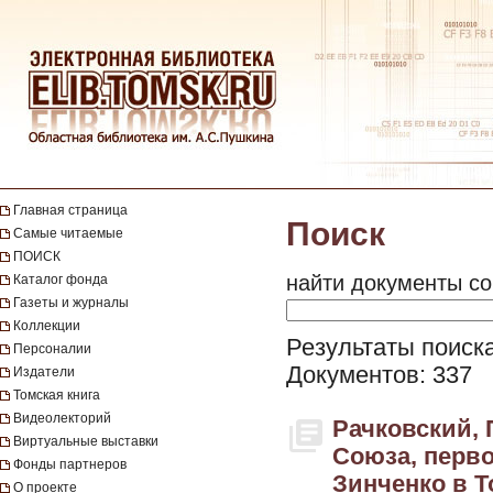
Главная страница
Поиск
Самые читаемые
ПОИСК
найти документы со
Каталог фонда
Газеты и журналы
Коллекции
Результаты поиска
Персоналии
Документов: 337
Издатели
Томская книга
Видеолекторий
Рачковский, 
Виртуальные выставки
Союза, перв
Фонды партнеров
Зинченко в То
О проекте