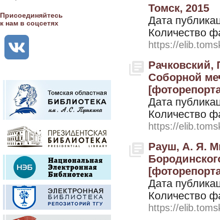
Томск, 2015
Присоединяйтесь
Дата публикац
к нам в соцсетях
Количество ф
https://elib.toms
Рачковский, 
Соборной меч
[фоторепортаж
Дата публикац
Количество ф
https://elib.toms
Рауш, А. Я. 
Бородинского
[фоторепортаж
Дата публикац
Количество ф
https://elib.toms