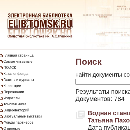
Главная страница
Поиск
Самые читаемые
ПОИСК
найти документы со
Каталог фонда
Газеты и журналы
Коллекции
Результаты поиска
Персоналии
Документов: 784
Издатели
Томская книга
Видеолекторий
Водная станц
Виртуальные выставки
Татьяна Пахо
Фонды партнеров
Дата публикац
О проекте