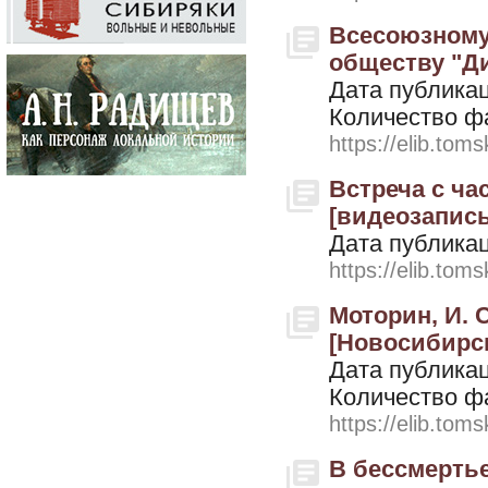
Всесоюзному
обществу "Дин
Дата публикац
Количество ф
https://elib.toms
Встреча с ча
[видеозапись]
Дата публикац
https://elib.toms
Моторин, И. С
[Новосибирск
Дата публикац
Количество ф
https://elib.toms
В бессмерть