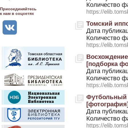
Количество ф
Присоединяйтесь
https://elib.toms
к нам в соцсетях
Томский иппод
Дата публикац
Количество ф
https://elib.toms
Восхождение 
[подборка фот
Дата публикац
Количество ф
https://elib.toms
Футбольный м
[фотография].
Дата публикац
Количество ф
https://elib.toms