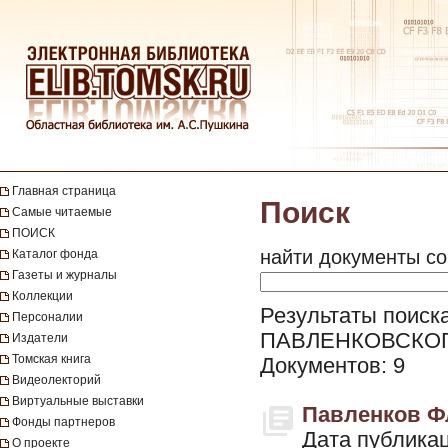
Главная страница
Поиск
Самые читаемые
ПОИСК
найти документы со
Каталог фонда
Газеты и журналы
Коллекции
Результаты поиск
Персоналии
ПАВЛЕНКОВСКО
Издатели
Томская книга
Документов: 9
Видеолекторий
Виртуальные выставки
Павленков Фл
Фонды партнеров
Дата публикац
О проекте