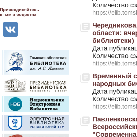
Количество ф
Присоединяйтесь
https://elib.toms
к нам в соцсетях
Чередникова,
области: вче
библиотеки)
Дата публикац
Количество ф
https://elib.toms
Временный с
народных библ
Дата публикац
Количество ф
https://elib.toms
Павленковска
Всероссийск
"Современна