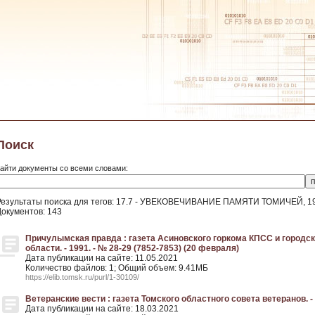
Поиск
айти документы со всеми словами:
Результаты поиска для тегов: 17.7 - УВЕКОВЕЧИВАНИЕ ПАМЯТИ ТОМИЧЕЙ, 19
Документов: 143
Причулымская правда : газета Асиновского горкома КПСС и городс
области. - 1991. - № 28-29 (7852-7853) (20 февраля)
Дата публикации на сайте: 11.05.2021
Количество файлов: 1; Общий объем: 9.41МБ
https://elib.tomsk.ru/purl/1-30109/
Ветеранские вести : газета Томского областного совета ветеранов. - 
Дата публикации на сайте: 18.03.2021