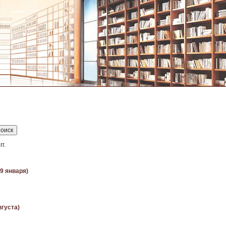
г.
(9 января)
вгуста)