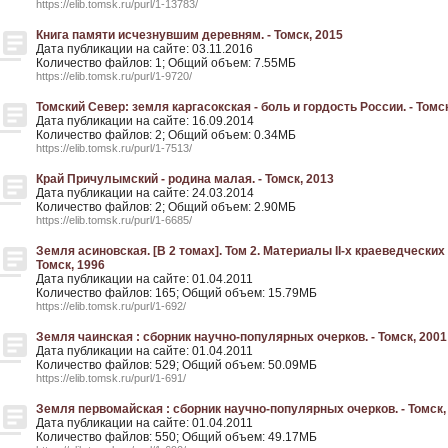
https://elib.tomsk.ru/purl/1-13783/
Книга памяти исчезнувшим деревням. - Томск, 2015
Дата публикации на сайте: 03.11.2016
Количество файлов: 1; Общий объем: 7.55МБ
https://elib.tomsk.ru/purl/1-9720/
Томский Север: земля каргасокская - боль и гордость России. - Томс
Дата публикации на сайте: 16.09.2014
Количество файлов: 2; Общий объем: 0.34МБ
https://elib.tomsk.ru/purl/1-7513/
Край Причулымский - родина малая. - Томск, 2013
Дата публикации на сайте: 24.03.2014
Количество файлов: 2; Общий объем: 2.90МБ
https://elib.tomsk.ru/purl/1-6685/
Земля асиновская. [В 2 томах]. Том 2. Материалы II-х краеведческих
Томск, 1996
Дата публикации на сайте: 01.04.2011
Количество файлов: 165; Общий объем: 15.79МБ
https://elib.tomsk.ru/purl/1-692/
Земля чаинская : сборник научно-популярных очерков. - Томск, 2001
Дата публикации на сайте: 01.04.2011
Количество файлов: 529; Общий объем: 50.09МБ
https://elib.tomsk.ru/purl/1-691/
Земля первомайская : сборник научно-популярных очерков. - Томск,
Дата публикации на сайте: 01.04.2011
Количество файлов: 550; Общий объем: 49.17МБ