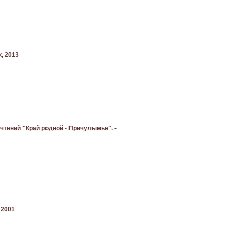
к, 2013
 чтений "Край родной - Причулымье". -
 2001