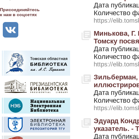
Дата публикац
Присоединяйтесь
Количество ф
к нам в соцсетях
https://elib.toms
Минькова, Г.
Томску посвящ
Дата публикац
Количество ф
https://elib.toms
Зильберман, 
иллюстрирова
Дата публикац
Количество ф
https://elib.toms
Эдуард Конд
указатель. - 
Дата публикац