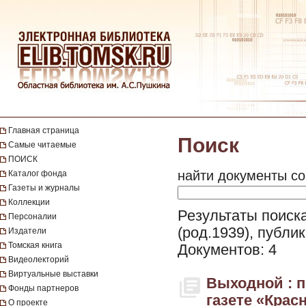
Главная страница
Поиск
Самые читаемые
ПОИСК
найти документы со
Каталог фонда
Газеты и журналы
Коллекции
Результаты поиск
Персоналии
(род.1939), публи
Издатели
Томская книга
Документов: 4
Видеолекторий
Виртуальные выставки
Выходной : 
Фонды партнеров
газете «Красн
О проекте