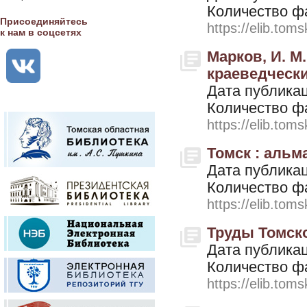
Количество ф
Присоединяйтесь
https://elib.toms
к нам в соцсетях
Марков, И. М
краеведчески
Дата публикац
Количество ф
https://elib.toms
Томск : альман
Дата публикац
Количество ф
https://elib.toms
Труды Томског
Дата публикац
Количество ф
https://elib.toms