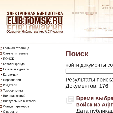
Главная страница
Поиск
Самые читаемые
ПОИСК
найти документы со
Каталог фонда
Газеты и журналы
Коллекции
Результаты поиска
Персоналии
Документов: 176
Издатели
Томская книга
Видеолекторий
Время выбрал
Виртуальные выставки
войск из Афг
Фонды партнеров
Дата публикац
О проекте