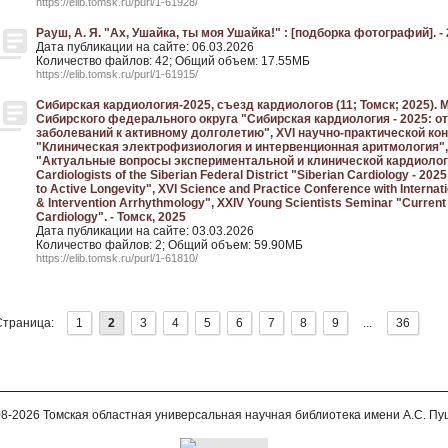
https://elib.tomsk.ru/purl/1-61928/
Рауш, А. Я. "Ах, Ушайка, ты моя Ушайка!" : [подборка фотографий]. -
Дата публикации на сайте: 06.03.2026
Количество файлов: 42; Общий объем: 17.55МБ
https://elib.tomsk.ru/purl/1-61915/
Сибирская кардиология-2025, съезд кардиологов (11; Томск; 2025).
Сибирского федерального округа "Сибирская кардиология - 2025: 
заболеваний к активному долголетию", XVI научно-практической 
"Клиническая электрофизиология и интервенционная аритмология"
"Актуальные вопросы экспериментальной и клинической кардиологии"
Cardiologists of the Siberian Federal District "Siberian Cardiology - 20
to Active Longevity", XVI Science and Practice Conference with Internati
& Intervention Arrhythmology", XXIV Young Scientists Seminar "Current 
Cardiology". - Томск, 2025
Дата публикации на сайте: 03.03.2026
Количество файлов: 2; Общий объем: 59.90МБ
https://elib.tomsk.ru/purl/1-61810/
Страница:
1
2
3
4
5
6
7
8
9
...
36
08-2026
Томская областная универсальная научная библиотека имени А.С. П