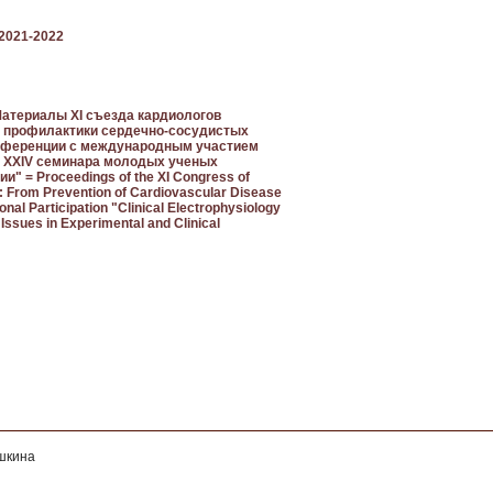
 2021-2022
 Материалы XI съезда кардиологов
от профилактики сердечно-сосудистых
конференции с международным участием
, XXIV семинара молодых ученых
 = Proceedings of the XI Congress of
25: From Prevention of Cardiovascular Disease
onal Participation "Clinical Electrophysiology
Issues in Experimental and Clinical
ушкина