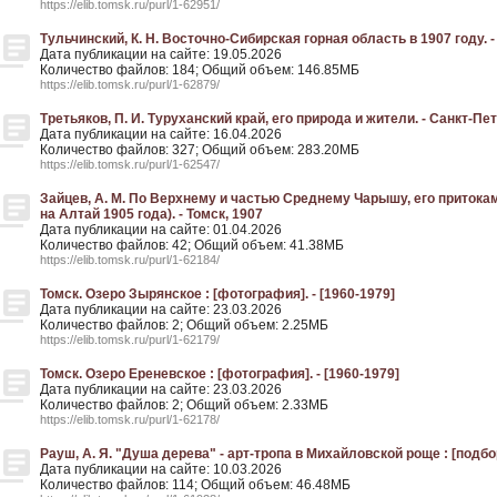
https://elib.tomsk.ru/purl/1-62951/
Тульчинский, К. Н. Восточно-Сибирская горная область в 1907 году. -
Дата публикации на сайте: 19.05.2026
Количество файлов: 184; Общий объем: 146.85МБ
https://elib.tomsk.ru/purl/1-62879/
Третьяков, П. И. Туруханский край, его природа и жители. - Санкт-Пе
Дата публикации на сайте: 16.04.2026
Количество файлов: 327; Общий объем: 283.20МБ
https://elib.tomsk.ru/purl/1-62547/
Зайцев, А. М. По Верхнему и частью Среднему Чарышу, его притокам и
на Алтай 1905 года). - Томск, 1907
Дата публикации на сайте: 01.04.2026
Количество файлов: 42; Общий объем: 41.38МБ
https://elib.tomsk.ru/purl/1-62184/
Томск. Озеро Зырянское : [фотография]. - [1960-1979]
Дата публикации на сайте: 23.03.2026
Количество файлов: 2; Общий объем: 2.25МБ
https://elib.tomsk.ru/purl/1-62179/
Томск. Озеро Ереневское : [фотография]. - [1960-1979]
Дата публикации на сайте: 23.03.2026
Количество файлов: 2; Общий объем: 2.33МБ
https://elib.tomsk.ru/purl/1-62178/
Рауш, А. Я. "Душа дерева" - арт-тропа в Михайловской роще : [подбо
Дата публикации на сайте: 10.03.2026
Количество файлов: 114; Общий объем: 46.48МБ