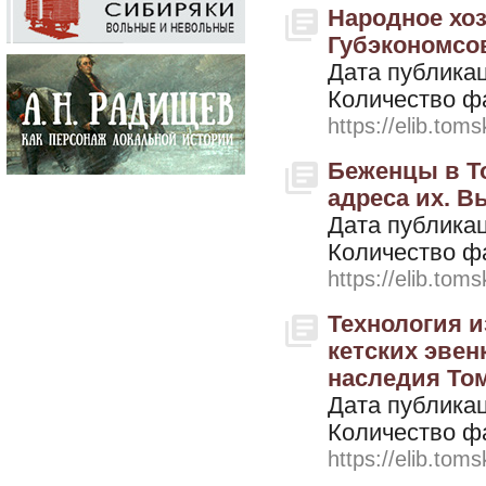
Народное хоз
Губэкономсов
Дата публикац
Количество ф
https://elib.toms
Беженцы в То
адреса их. Вы
Дата публикац
Количество ф
https://elib.toms
Технология 
кетских эвен
наследия Том
Дата публикац
Количество ф
https://elib.toms