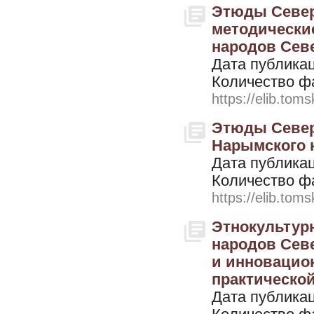
Этюды Север
методически
народов Севе
Дата публикац
Количество ф
https://elib.toms
Этюды Севера
Нарымского к
Дата публикац
Количество ф
https://elib.toms
Этнокультур
народов Сев
и инновацио
практической
Дата публикац