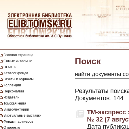
Главная страница
Поиск
Самые читаемые
ПОИСК
найти документы со
Каталог фонда
Газеты и журналы
Коллекции
Результаты поиска
Персоналии
Документов: 144
Издатели
Томская книга
Видеолекторий
ТМ-экспресс 
Виртуальные выставки
№ 32 (7 авгус
Фонды партнеров
Дата публикац
О проекте