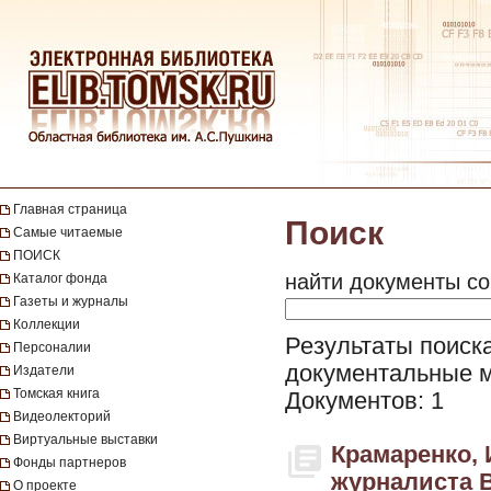
Главная страница
Поиск
Самые читаемые
ПОИСК
найти документы со
Каталог фонда
Газеты и журналы
Коллекции
Результаты поиска
Персоналии
документальные 
Издатели
Томская книга
Документов: 1
Видеолекторий
Виртуальные выставки
Крамаренко, 
Фонды партнеров
журналиста 
О проекте