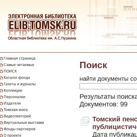
Главная страница
Поиск
Самые читаемые
ПОИСК
найти документы со
Каталог фонда
Газеты и журналы
Коллекции
Результаты поиска
Персоналии
Документов: 99
Издатели
Томская книга
Видеолекторий
Томский пенс
Виртуальные выставки
публицистичес
Фонды партнеров
Дата публикац
О проекте