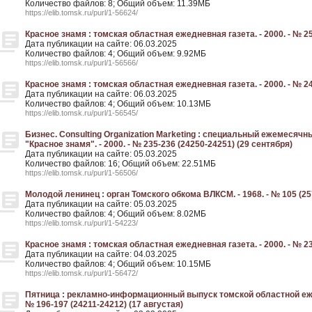
Количество файлов: 8; Общий объем: 11.39МБ
https://elib.tomsk.ru/purl/1-56624/
Красное знамя : томская областная ежедневная газета. - 2000. - № 25
Дата публикации на сайте: 06.03.2025
Количество файлов: 4; Общий объем: 9.92МБ
https://elib.tomsk.ru/purl/1-56566/
Красное знамя : томская областная ежедневная газета. - 2000. - № 24
Дата публикации на сайте: 06.03.2025
Количество файлов: 4; Общий объем: 10.13МБ
https://elib.tomsk.ru/purl/1-56545/
Бизнес. Consulting Organization Marketing : специальный ежемесяч
"Красное знамя". - 2000. - № 235-236 (24250-24251) (29 сентября)
Дата публикации на сайте: 05.03.2025
Количество файлов: 16; Общий объем: 22.51МБ
https://elib.tomsk.ru/purl/1-56506/
Молодой ленинец : орган Томского обкома ВЛКСМ. - 1968. - № 105 (25
Дата публикации на сайте: 05.03.2025
Количество файлов: 4; Общий объем: 8.02МБ
https://elib.tomsk.ru/purl/1-54223/
Красное знамя : томская областная ежедневная газета. - 2000. - № 23
Дата публикации на сайте: 04.03.2025
Количество файлов: 4; Общий объем: 10.15МБ
https://elib.tomsk.ru/purl/1-56472/
Пятница : рекламно-информационный выпуск томской областной ежед
№ 196-197 (24211-24212) (17 августая)