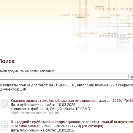
Поиск
айти документы со всеми словами:
езультаты поиска для тегов: 04 - Выгон С. Л., авторские публикации в сборник
Документов: 148
Красное знамя : томская областная ежедневная газета. - 2000. - № 26
Дата публикации на сайте: 10.03.2025
Количество файлов: 4; Общий объем: 10.08МБ
https://elib.tomsk.ru/purl/1-56648/
Выходной : субботний информационно-развлекательный выпуск то
"Красное знамя". - 2000. - № 263 (24278) (28 октября)
Дата публикации на сайте: 10.03.2025