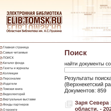
Главная страница
Поиск
Самые читаемые
ПОИСК
найти документы со
Каталог фонда
Газеты и журналы
Коллекции
Результаты поиска
Персоналии
(Верхнекетский ра
Издатели
Томская книга
Документов: 859
Видеолекторий
Виртуальные выставки
Заря Севера 
Фонды партнеров
области. - 202
О проекте