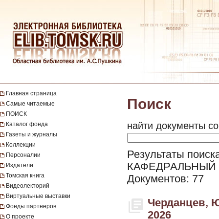
Главная страница
Поиск
Самые читаемые
ПОИСК
найти документы со
Каталог фонда
Газеты и журналы
Коллекции
Результаты поиск
Персоналии
КАФЕДРАЛЬНЫЙ
Издатели
Томская книга
Документов: 77
Видеолекторий
Виртуальные выставки
Черданцев, Ю
Фонды партнеров
2026
О проекте