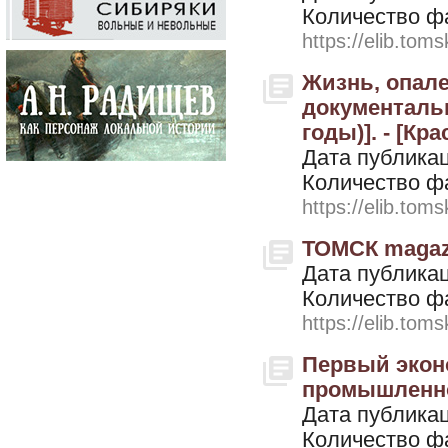
Количество ф
https://elib.toms
Жизнь, опале
документальн
годы)]. - [Кр
Дата публикац
Количество ф
https://elib.toms
ТОМСК magazin
Дата публикац
Количество ф
https://elib.toms
Первый эконо
промышленной
Дата публикац
Количество ф