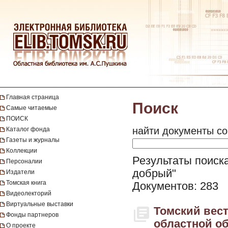
Главная страница
Поиск
Самые читаемые
ПОИСК
найти документы со
Каталог фонда
Газеты и журналы
Коллекции
Результаты поиска
Персоналии
добрый"
Издатели
Томская книга
Документов: 283
Видеолекторий
Виртуальные выставки
Томский вес
Фонды партнеров
областной об
О проекте