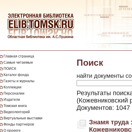
Главная страница
Поиск
Самые читаемые
ПОИСК
найти документы со
Каталог фонда
Газеты и журналы
Коллекции
Результаты поиска
Персоналии
(Кожевниковский 
Издатели
Томская книга
Документов: 1047
Видеолекторий
Виртуальные выставки
Знамя труда 
Фонды партнеров
Кожевниковск
О проекте