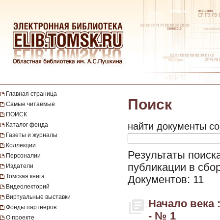
Главная страница
Поиск
Самые читаемые
ПОИСК
найти документы со
Каталог фонда
Газеты и журналы
Коллекции
Результаты поиска
Персоналии
публикации в сбор
Издатели
Томская книга
Документов: 11
Видеолекторий
Виртуальные выставки
Начало века 
Фонды партнеров
- № 1
О проекте