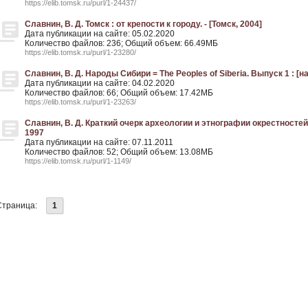
https://elib.tomsk.ru/purl/1-24437/
Славнин, В. Д. Томск : от крепости к городу. - [Томск, 2004]
Дата публикации на сайте: 05.02.2020
Количество файлов: 236; Общий объем: 66.49МБ
https://elib.tomsk.ru/purl/1-23280/
Славнин, В. Д. Народы Сибири = The Peoples of Siberia. Выпуск 1 : [на
Дата публикации на сайте: 04.02.2020
Количество файлов: 66; Общий объем: 17.42МБ
https://elib.tomsk.ru/purl/1-23263/
Славнин, В. Д. Краткий очерк археологии и этнографии окрестностей 
1997
Дата публикации на сайте: 07.11.2011
Количество файлов: 52; Общий объем: 13.08МБ
https://elib.tomsk.ru/purl/1-1149/
Страница:
1