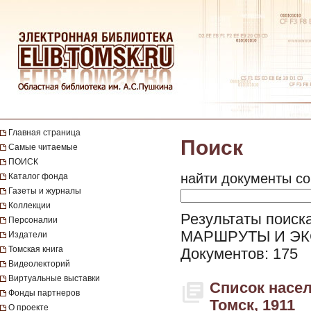
Главная страница
Поиск
Самые читаемые
ПОИСК
найти документы со
Каталог фонда
Газеты и журналы
Коллекции
Результаты поиск
Персоналии
МАРШРУТЫ И ЭК
Издатели
Томская книга
Документов: 175
Видеолекторий
Виртуальные выставки
Список насел
Фонды партнеров
Томск, 1911
О проекте