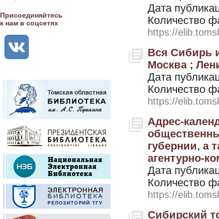
Дата публикац
Присоединяйтесь
Количество ф
к нам в соцсетях
https://elib.toms
Вся Сибирь и
Москва ; Лен
Дата публикац
Количество ф
https://elib.toms
Адрес-кален
общественных
губернии, а 
агентурно-ко
Дата публикац
Количество ф
https://elib.toms
Сибирский т