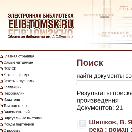
Главная страница
Поиск
Самые читаемые
ПОИСК
найти документы со
Каталог фонда
Газеты и журналы
Коллекции
Результаты поиска
Персоналии
произведения
Издатели
Томская книга
Документов: 21
Видеолекторий
Виртуальные выставки
Шишков, В. Я
Фонды партнеров
река : роман 
О проекте