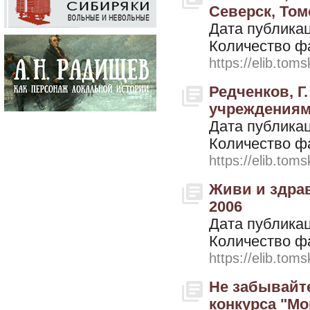
Северск, Томс
Дата публикац
Количество ф
https://elib.toms
Редченков, Г
учреждениями (
Дата публикац
Количество ф
https://elib.toms
Живи и здрав
2006
Дата публикац
Количество ф
https://elib.toms
Не забывайте
конкурса "Мо