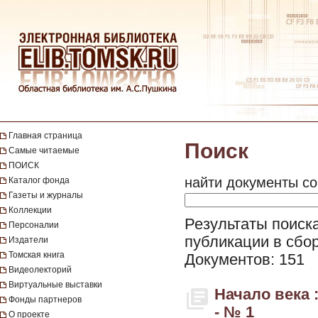
Главная страница
Поиск
Самые читаемые
ПОИСК
найти документы со
Каталог фонда
Газеты и журналы
Коллекции
Результаты поиска
Персоналии
публикации в сбор
Издатели
Томская книга
Документов: 151
Видеолекторий
Виртуальные выставки
Начало века 
Фонды партнеров
- № 1
О проекте