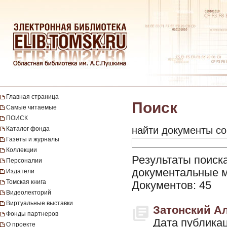
Главная страница
Поиск
Самые читаемые
ПОИСК
найти документы со
Каталог фонда
Газеты и журналы
Коллекции
Результаты поиска
Персоналии
документальные 
Издатели
Томская книга
Документов: 45
Видеолекторий
Виртуальные выставки
Затонский Але
Фонды партнеров
Дата публикац
О проекте