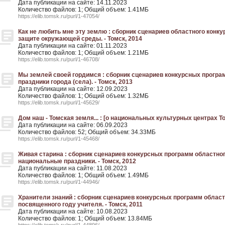
Дата публикации на сайте: 14.11.2023
Количество файлов: 1; Общий объем: 1.41МБ
https://elib.tomsk.ru/purl/1-47054/
Как не любить мне эту землю : сборник сценариев областного конк
защите окружающей среды. - Томск, 2014
Дата публикации на сайте: 01.11.2023
Количество файлов: 1; Общий объем: 1.21МБ
https://elib.tomsk.ru/purl/1-46708/
Мы землей своей гордимся : сборник сценариев конкурсных програ
праздники города (села). - Томск, 2013
Дата публикации на сайте: 12.09.2023
Количество файлов: 1; Общий объем: 1.32МБ
https://elib.tomsk.ru/purl/1-45629/
Дом наш - Томская земля... : [о национальных культурных центрах То
Дата публикации на сайте: 06.09.2023
Количество файлов: 52; Общий объем: 34.33МБ
https://elib.tomsk.ru/purl/1-45468/
Живая старина : сборник сценариев конкурсных программ областног
национальные праздники. - Томск, 2012
Дата публикации на сайте: 11.08.2023
Количество файлов: 1; Общий объем: 1.49МБ
https://elib.tomsk.ru/purl/1-44946/
Хранители знаний : сборник сценариев конкурсных программ област
посвященного году учителя. - Томск, 2011
Дата публикации на сайте: 10.08.2023
Количество файлов: 1; Общий объем: 13.84МБ