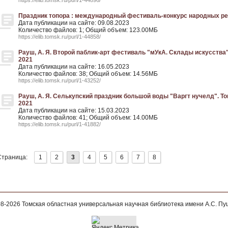
https://elib.tomsk.ru/purl/1-44896/
Праздник топора : международный фестиваль-конкурс народных рем
Дата публикации на сайте: 09.08.2023
Количество файлов: 1; Общий объем: 123.00МБ
https://elib.tomsk.ru/purl/1-44858/
Рауш, А. Я. Второй паблик-арт фестиваль "мУкА. Склады искусства". 
2021
Дата публикации на сайте: 16.05.2023
Количество файлов: 38; Общий объем: 14.56МБ
https://elib.tomsk.ru/purl/1-43252/
Рауш, А. Я. Селькупский праздник большой воды "Варгт нучелд". Томс
2021
Дата публикации на сайте: 15.03.2023
Количество файлов: 41; Общий объем: 14.00МБ
https://elib.tomsk.ru/purl/1-41882/
Страница:
1
2
3
4
5
6
7
8
08-2026
Томская областная универсальная научная библиотека имени А.С. П