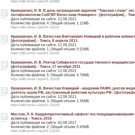
https://elib.tomsk.ru/purl/1-63468/
Крамаренко, И. В. В день награждения орденом "Томская слава" эк
патофизиологии СибГМУ Вячеслава Новицкого : [фотографии]. - Томс
Дата публикации на сайте: 12.08.2021
Количество файлов: 4; Общий объем: 1.11МБ
https://elib.tomsk.ru/purl/1-31621/
Крамаренко, И. В. Вячеслав Викторович Новицкий в рабочем кабине
[фотография]. - Томск, 8 апреля 2013
Дата публикации на сайте: 12.08.2021
Количество файлов: 1; Общий объем: 0.52МБ
https://elib.tomsk.ru/purl/1-31620/
Крамаренко, И. В. Ректор Сибирского государственного медицинского
[фотографии]. - Томск, 17 октября 2011
Дата публикации на сайте: 12.08.2021
Количество файлов: 5; Общий объем: 4.79МБ
https://elib.tomsk.ru/purl/1-31619/
Крамаренко, И. В. Вячеслав Новицкий - академик РАМН, доктор мед
деятель науки РФ, заслуженный работник культуры РФ : [фотографии]
Дата публикации на сайте: 12.08.2021
Количество файлов: 3; Общий объем: 1.35МБ
https://elib.tomsk.ru/purl/1-31616/
Маслов, Л. Н. Кардиопротективный эффект посткондиционирования
аспекты). - Томск, 2016
Дата публикации на сайте: 02.08.2017
Количество файлов: 2; Общий объем: 0.45МБ
https://elib.tomsk.ru/purl/1-12533/