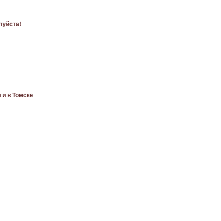
луйста!
 и в Томске