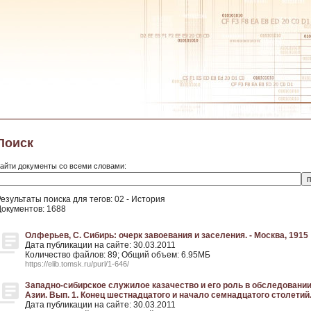
Поиск
айти документы со всеми словами:
езультаты поиска для тегов: 02 - История
Документов: 1688
Олферьев, С. Сибирь: очерк завоевания и заселения. - Москва, 1915
Дата публикации на сайте: 30.03.2011
Количество файлов: 89; Общий объем: 6.95МБ
https://elib.tomsk.ru/purl/1-646/
Западно-сибирское служилое казачество и его роль в обследовании
Азии. Вып. 1. Конец шестнадцатого и начало семнадцатого столетий.
Дата публикации на сайте: 30.03.2011