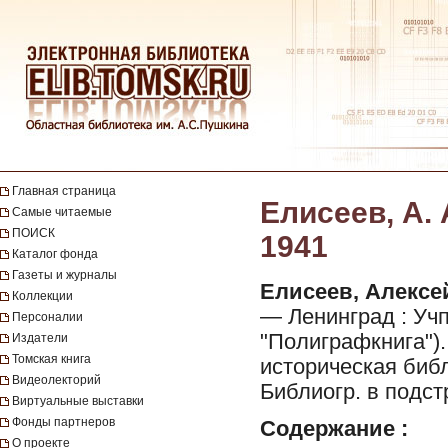
Главная страница
Елисеев, А. 
Самые читаемые
ПОИСК
1941
Каталог фонда
Газеты и журналы
Елисеев, Алексе
Коллекции
— Ленинград : Учп
Персоналии
"Полиграфкнига"). —
Издатели
Томская книга
историческая библ
Видеолекторий
Библиогр. в подст
Виртуальные выставки
Фонды партнеров
Содержание :
О проекте