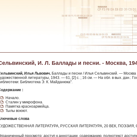
Сельвинский, И. Л. Баллады и песни. - Москва, 19
Сельвинский, Илья Львович.
Баллады и песни / Илья Сельвинский. — Москва 
удожественной литературы, 1943. — 61, [2] с. ; 16 см. — На обл. в вых. дан.:
библиотеки: Библиотека Э. К. Майданюка".
Содержание :
Начало.
Сталин у микрофона.
Памятка красноармейца.
Тылы воюют.
Ключевые слова
ХУДОЖЕСТВЕННАЯ ЛИТЕРАТУРА, РУССКАЯ ЛИТЕРАТУРА, 20 ВЕК, ПОЭЗИЯ,
Ограниченный просмотр: доступ к аннотации, содержанию, полнотекст доступе