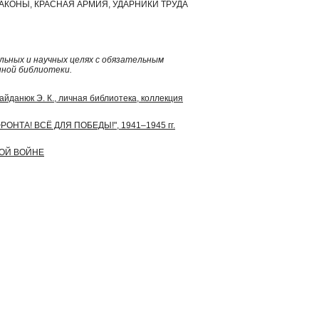
АКОНЫ, КРАСНАЯ АРМИЯ, УДАРНИКИ ТРУДА
ьных и научных целях с обязательным
нной библиотеки.
Майданюк Э. К., личная библиотека, коллекция
ФРОНТА! ВСЁ ДЛЯ ПОБЕДЫ!", 1941–1945 гг.
НОЙ ВОЙНЕ