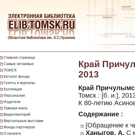
Главная страница
Край Причул
Самые читаемые
ПОИСК
2013
Каталог фонда
Газеты и журналы
Край Причулымск
Коллекции
Томск : [б. и.], 20
Персоналии
К 80-летию Асинов
Издатели
Томская книга
Содержание :
Видеолекторий
Виртуальные выставки
[Обращение к ч
Фонды партнеров
Ханыгов, А.
С ю
О проекте