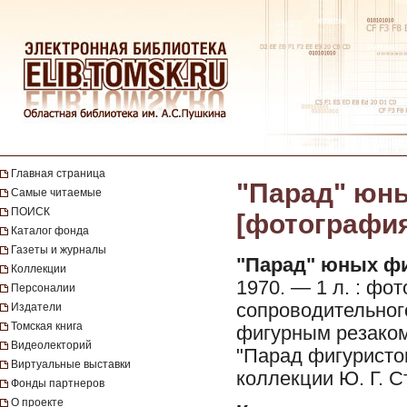
Главная страница
"Парад" юны
Самые читаемые
ПОИСК
[фотография]
Каталог фонда
Газеты и журналы
"Парад" юных фи
Коллекции
1970. — 1 л. : фот
Персоналии
сопроводительног
Издатели
Томская книга
фигурным резаком
Видеолекторий
"Парад фигуристов
Виртуальные выставки
коллекции Ю. Г. С
Фонды партнеров
О проекте