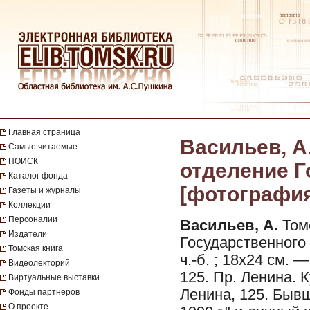
Главная страница
Васильев, А.
Самые читаемые
ПОИСК
отделение Г
Каталог фонда
[фотография]
Газеты и журналы
Коллекции
Персоналии
Васильев, А.
Томс
Издатели
Государственного 
Томская книга
ч.-б. ; 18х24 см.
Видеолекторий
125. Пр. Ленина. 
Виртуальные выставки
Ленина, 125. Бывш
Фонды партнеров
О проекте