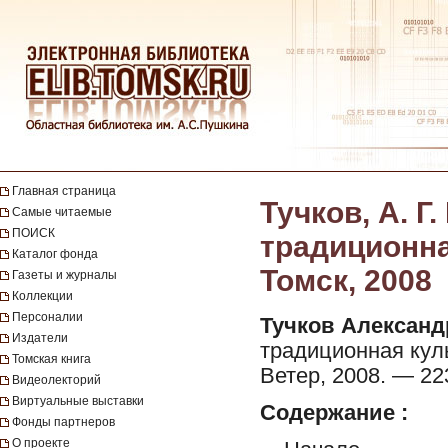
Главная страница
Тучков, А. Г
Самые читаемые
ПОИСК
традиционна
Каталог фонда
Томск, 2008
Газеты и журналы
Коллекции
Персоналии
Тучков Александ
Издатели
традиционная культ
Томская книга
Ветер, 2008. — 223 
Видеолекторий
Виртуальные выставки
Содержание :
Фонды партнеров
О проекте