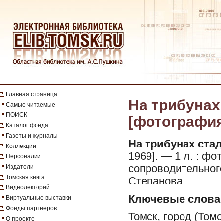
Главная страница
На трибунах
Самые читаемые
ПОИСК
[фотография]
Каталог фонда
Газеты и журналы
На трибунах стад
Коллекции
1969]. — 1 л. : фо
Персоналии
сопроводительного
Издатели
Томская книга
Степанова.
Видеолекторий
Ключевые слова
Виртуальные выставки
Фонды партнеров
Томск, город (Томс
О проекте