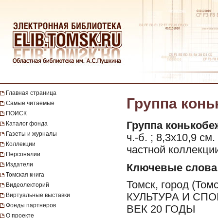
Главная страница
Группа коньк
Самые читаемые
ПОИСК
Группа конькобе
Каталог фонда
Газеты и журналы
ч.-б. ; 8,3х10,9 
Коллекции
частной коллекции
Персоналии
Издатели
Ключевые слова
Томская книга
Томск, город (Т
Видеолекторий
КУЛЬТУРА И СП
Виртуальные выставки
Фонды партнеров
ВЕК 20 ГОДЫ
О проекте