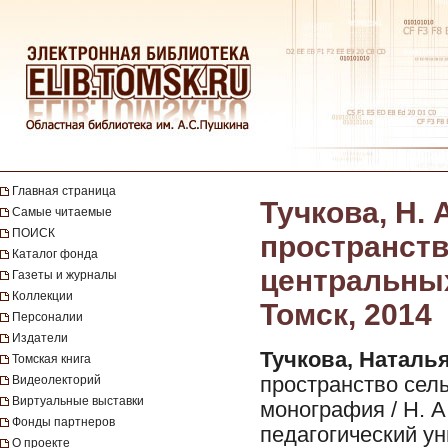
Главная страница
Тучкова, Н.
Самые читаемые
ПОИСК
пространст
Каталог фонда
центральных
Газеты и журналы
Коллекции
Томск, 2014
Персоналии
Издатели
Тучкова, Наталь
Томская книга
Видеолекторий
пространство сел
Виртуальные выставки
монография / Н. А
Фонды партнеров
педагогический ун
О проекте