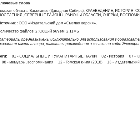
Ключевые слова
Томская область, Васюганье (Западная Сибирь), КРАЕВЕДЕНИЕ, ИСТОРИ
ПОСЕЛЕНИЯ, СЕВЕРНЫЕ РАЙОНЫ, РАЙОНЫ ОБЛАСТИ, ОЧЕРКИ, ВОСПОМИН
Источник :
ООО «Издательский дом «Смелая версия».
Количество файлов: 2; Общий объем: 2.11МБ
Материалы предназначены исключительно для использования в образовател
указанием имени автора, названия произведения и ссылки на сайт Электро
еги:
01 - СОЦИАЛЬНЫЕ И ГУМАНИТАРНЫЕ НАУКИ
02 - История
07 - 
08 - мемуары, воспоминания
12 - Томская книга (2018)
13 - Издательск