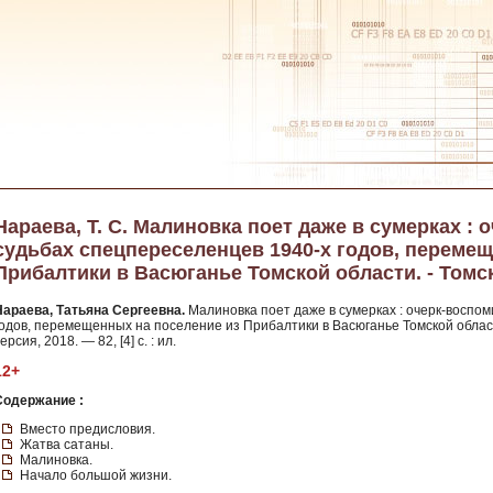
Нараева, Т. С. Малиновка поет даже в сумерках :
судьбах спецпереселенцев 1940-х годов, переме
Прибалтики в Васюганье Томской области. - Томск
Нараева, Татьяна Сергеевна.
Малиновка поет даже в сумерках : очерк-воспо
годов, перемещенных на поселение из Прибалтики в Васюганье Томской област
ерсия, 2018. — 82, [4] с. : ил.
12+
Содержание :
Вместо предисловия.
Жатва сатаны.
Малиновка.
Начало большой жизни.