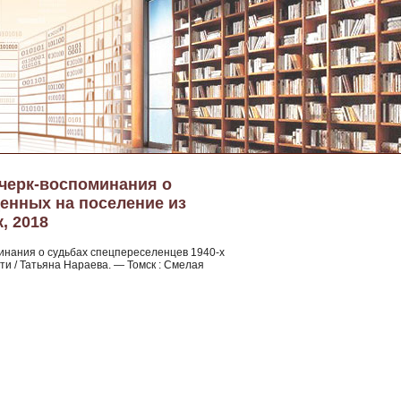
 очерк-воспоминания о
щенных на поселение из
, 2018
минания о судьбах спецпереселенцев 1940-х
и / Татьяна Нараева. — Томск : Смелая