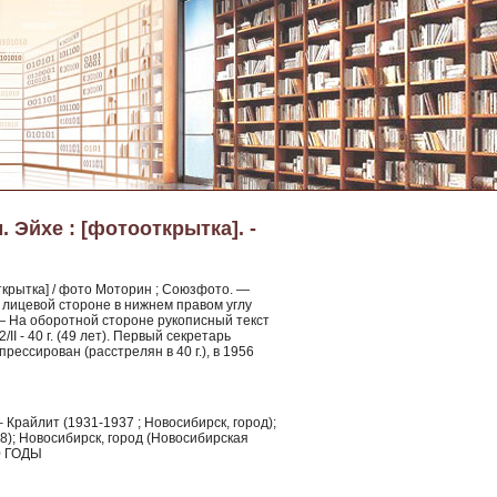
 Эйхе : [фотооткрытка]. -
ткрытка] / фото Моторин ; Союзфото. —
 На лицевой стороне в нижнем правом углу
. — На оборотной стороне рукописный текст
I - 40 г. (49 лет). Первый секретарь
рессирован (расстрелян в 40 г.), в 1956
Крайлит (1931-1937 ; Новосибирск, город);
; Новосибирск, город (Новосибирская
0 ГОДЫ