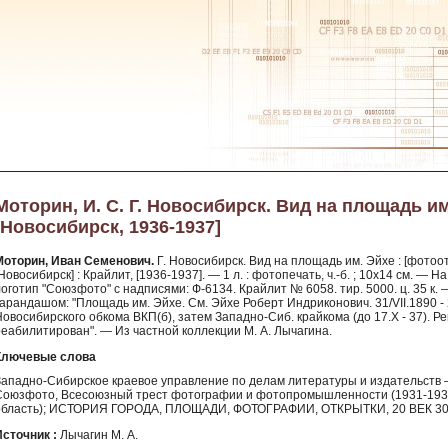
Моторин, И. С. Г. Новосибирск. Вид на площадь им.
[Новосибирск, 1936-1937]
Моторин, Иван Семенович.
Г. Новосибирск. Вид на площадь им. Эйхе : [фотоо
Новосибирск] : Крайлит, [1936-1937]. — 1 л. : фотопечать, ч.-б. ; 10х14 см. —
логотип "Союзфото" с надписями: Ф-6134. Крайлит № 6058. тир. 5000. ц. 35 к
арандашом: "Площадь им. Эйхе. См. Эйхе Роберт Индриконович. 31/VII.1890 - 2/I
овосибирского обкома ВКП(б), затем Западно-Сиб. крайкома (до 17.X - 37). Реп
реабилитирован". — Из частной коллекции М. А. Лычагина.
Ключевые слова
Западно-Сибирское краевое управление по делам литературы и издательств – 
Союзфото, Всесоюзный трест фотографии и фотопромышленности (1931-1938)
область); ИСТОРИЯ ГОРОДА, ПЛОЩАДИ, ФОТОГРАФИИ, ОТКРЫТКИ, 20 ВЕК 3
Источник :
Лычагин М. А.