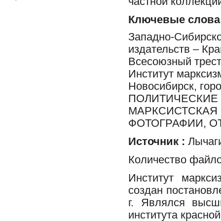
частной коллекции
Ключевые слова
Западно-Сибирско
издательств – Кра
Всесоюзный трест
Институт марксизм
Новосибирск, гор
ПОЛИТИЧЕСКИЕ 
МАРКСИСТСКАЯ 
ФОТОГРАФИИ, ОТ
Источник :
Лычаги
Количество файло
Институт маркси
создан постановл
г. Являлся высш
института красно