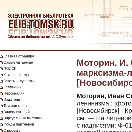
Главная страница
Моторин, И. 
Самые читаемые
ПОИСК
марксизма-л
Каталог фонда
[Новосибирс
Газеты и журналы
Коллекции
Персоналии
Моторин, Иван С
Издатели
ленинизма : [фото
Томская книга
[Новосибирск] : Кр
Видеолекторий
см. — На лицевой
Виртуальные выставки
с надписями: Ф-61
Фонды партнеров
О проекте