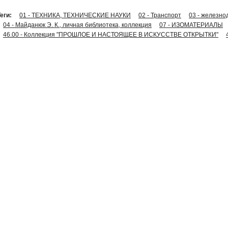
еги:
01 - ТЕХНИКА, ТЕХНИЧЕСКИЕ НАУКИ
02 - Транспорт
03 - железн
04 - Майданюк Э. К., личная библиотека, коллекция
07 - ИЗОМАТЕРИАЛЫ
46.00 - Коллекция "ПРОШЛОЕ И НАСТОЯЩЕЕ В ИСКУССТВЕ ОТКРЫТКИ"