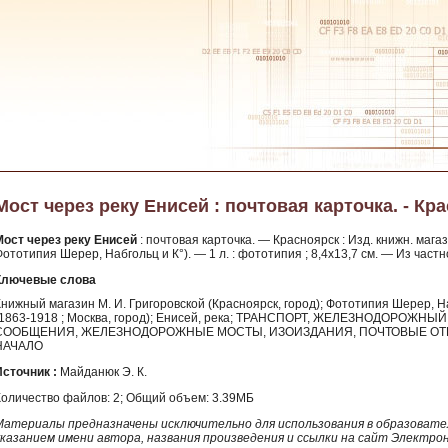
Мост через реку Енисей : почтовая карточка. - Кра
Мост через реку Енисей
: почтовая карточка. — Красноярск : Изд. книжн. магаз.
ототипия Шерер, Набгольц и К°). — 1 л. : фототипия ; 8,4х13,7 см. — Из част
Ключевые слова
Книжный магазин М. И. Григоровской (Красноярск, город); Фототипия Шерер, Н
(1863-1918 ; Москва, город); Енисей, река; ТРАНСПОРТ, ЖЕЛЕЗНОДОРО
СООБЩЕНИЯ, ЖЕЛЕЗНОДОРОЖНЫЕ МОСТЫ, ИЗОИЗДАНИЯ, ПОЧТОВЫЕ ОТКР
НАЧАЛО
Источник :
Майданюк Э. К.
Количество файлов: 2; Общий объем: 3.39МБ
Материалы предназначены исключительно для использования в образовател
указанием имени автора, названия произведения и ссылки на сайт Электро