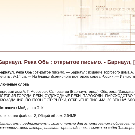
Барнаул. Река Обь : открытое письмо. - Барнаул, [
Барнаул. Река Обь
: открытое письмо. — Барнаул : издание Торгового дома А. Г.
печать ; 9х14 см. — На бланке Всемирного почтового союза России. — Из част
Ключевые слова
орговый дом А. Г. Морозов с Сыновьями (Барнаул, город); Обь, река (Западная
ИСТОРИЯ ГОРОДА, РЕКИ, СУДОХОДНЫЕ РЕКИ, ПАРОХОДЫ, ПАРОХОДСТВО,
ИЗОИЗДАНИЯ, ПОЧТОВЫЕ ОТКРЫТКИ, ОТКРЫТЫЕ ПИСЬМА, 20 ВЕК НАЧАЛО
Источник :
Майданюк Э. К.
Количество файлов: 2; Общий объем: 2.54МБ
Материалы предназначены исключительно для использования в образовател
указанием имени автора, названия произведения и ссылки на сайт Электро