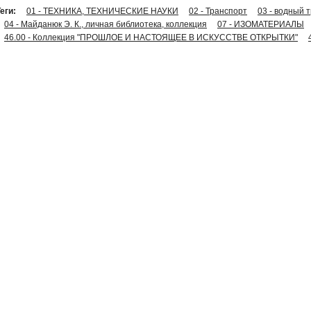
еги:
01 - ТЕХНИКА, ТЕХНИЧЕСКИЕ НАУКИ
02 - Транспорт
03 - водный 
04 - Майданюк Э. К., личная библиотека, коллекция
07 - ИЗОМАТЕРИАЛЫ
46.00 - Коллекция "ПРОШЛОЕ И НАСТОЯЩЕЕ В ИСКУССТВЕ ОТКРЫТКИ"