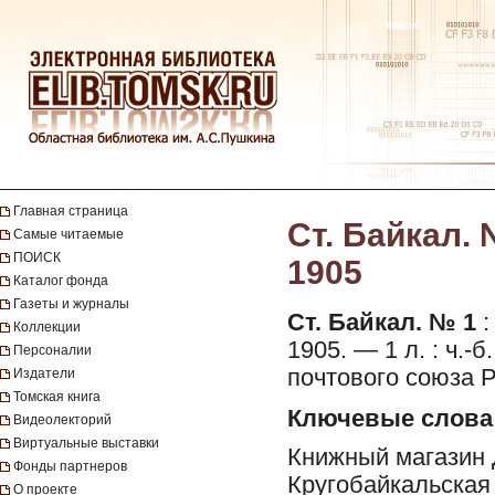
Главная страница
Ст. Байкал. 
Самые читаемые
ПОИСК
1905
Каталог фонда
Газеты и журналы
Ст. Байкал. № 1
:
Коллекции
1905. — 1 л. : ч.-
Персоналии
почтового союза Р
Издатели
Томская книга
Ключевые слова
Видеолекторий
Виртуальные выставки
Книжный магазин Д
Фонды партнеров
Кругобайкальская
О проекте