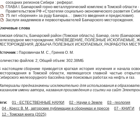
соседних регионов Сибири : реферат.
ГЛАВА I. Бакчарский горно-металлургический комплекс в Томской области 
Правительством РФ «Стратегии социально-экономического развития Сибир
75 лет «борения» за руду Бакчара... : (вместо введения и предисловия).
Заслуги академиков и первооткрывателей Бакчарского месторождения.
Ключевые слова
омская область; Бакчарский район (Томская область); Бакчар, село (Бакчарски
железорудное месторождение; КРАЕВЕДЕНИЕ, ПОЛЕЗНЫЕ ИСКОПАЕМЫЕ,
МЕСТОРОЖДЕНИЯ, ДОБЫЧА ПОЛЕЗНЫХ ИСКОПАЕМЫХ, РАЗРАБОТКА МЕС
Источник :
Паровинчак М. С., Гринев О. М.
Количество файлов: 2; Общий объем: 302.38МБ
В настоящем сборнике приводится краткая история изучения и начала осво
месторождения в Томской области, являющегося главной частью открыто
Сибирского железорудного бассейна при поисковых работах на нефть и газ.
Материалы предназначены исключительно для использования в образовател
указанием имени автора, названия произведения и ссылки на сайт Электро
еги:
01 - ЕСТЕСТВЕННЫЕ НАУКИ
02 - Науки о Земле
03 - геология
04 - Кресс В. М., авторские публикации в сборниках и прессе
07 - КНИГИ
12 - Томская книга (2025)