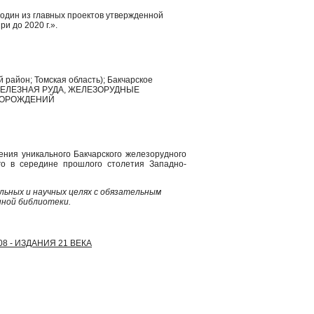
- один из главных проектов утвержденной
и до 2020 г.».
й район; Томская область); Бакчарское
 ЖЕЛЕЗНАЯ РУДА, ЖЕЛЕЗОРУДНЫЕ
ТОРОЖДЕНИЙ
ения уникального Бакчарского железорудного
го в середине прошлого столетия Западно-
ьных и научных целях с обязательным
нной библиотеки.
08 - ИЗДАНИЯ 21 ВЕКА