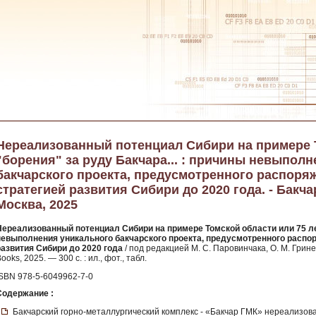
Нереализованный потенциал Сибири на примере Т
"борения" за руду Бакчара... : причины невыпол
бакчарского проекта, предусмотренного распоря
стратегией развития Сибири до 2020 года. - Бакчар
Москва, 2025
Нереализованный потенциал Сибири на примере Томской области или 75 лет
невыполнения уникального бакчарского проекта, предусмотренного распо
развития Сибири до 2020 года
/ под редакцией М. С. Паровинчака, О. М. Гринев
ooks, 2025. — 300 с. : ил., фот., табл.
ISBN 978-5-6049962-7-0
Содержание :
Бакчарский горно-металлургический комплекс - «Бакчар ГМК» нереализов