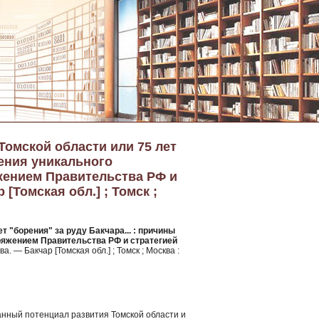
омской области или 75 лет
нения уникального
жением Правительства РФ и
 [Томская обл.] ; Томск ;
 "борения" за руду Бакчара... : причины
ряжением Правительства РФ и стратегией
а. — Бакчар [Томская обл.] ; Томск ; Москва :
анный потенциал развития Томской области и