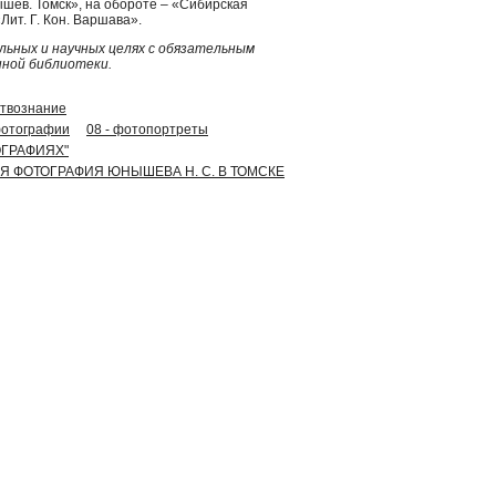
ышев. Томск», на обороте – «Сибирская
ит. Г. Кон. Варшава».
ьных и научных целях с обязательным
нной библиотеки.
сствознание
фотографии
08 - фотопортреты
ОГРАФИЯХ"
КАЯ ФОТОГРАФИЯ ЮНЫШЕВА Н. С. В ТОМСКЕ