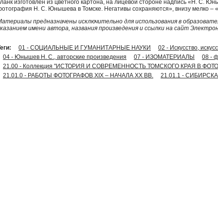
бланк изготовлен из цветного картона, на лицевой стороне надпись «Н. С. Юн
фотография Н. С. Юнышева в Томске. Негативы сохраняются», внизу мелко – «Л
Материалы предназначены исключительно для использования в образовател
указанием имени автора, названия произведения и ссылки на сайт Электро
еги:
01 - СОЦИАЛЬНЫЕ И ГУМАНИТАРНЫЕ НАУКИ
02 - Искусство, иску
04 - Юнышев Н. С., авторские произведения
07 - ИЗОМАТЕРИАЛЫ
08 - 
21.00 - Коллекция "ИСТОРИЯ И СОВРЕМЕННОСТЬ ТОМСКОГО КРАЯ В ФОТ
21.01.0 - РАБОТЫ ФОТОГРАФОВ XIX – НАЧАЛА XX ВВ.
21.01.1 - СИБИРС