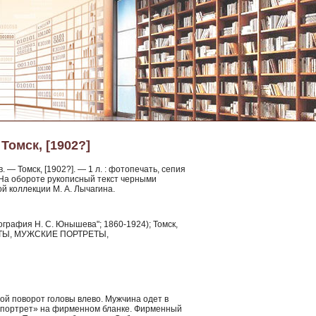
Томск, [1902?]
 — Томск, [1902?]. — 1 л. : фотопечать, сепия
— На обороте рукописный текст черными
ной коллекции М. А. Лычагина.
рафия Н. С. Юнышева"; 1860-1924); Томск,
РЕТЫ, МУЖСКИЕ ПОРТРЕТЫ,
й поворот головы влево. Мужчина одет в
т-портрет» на фирменном бланке. Фирменный