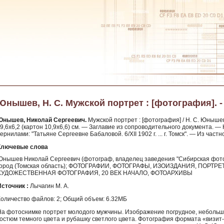
Юнышев, Н. С. Мужской портрет : [фотография]. - 
Юнышев, Николай Сергеевич.
Мужской портрет : [фотография] / Н. С. Юнышев.
; 9,6x6,2 (картон 10,9x6,6) см. — Заглавие из сопроводительного документа. 
ернилами: "Татьяне Сергеевне Бабаловой. 6/XII 1902 г. ... г. Томск". — Из част
Ключевые слова
Юнышев Николай Сергеевич (фотограф, владелец заведения "Сибирская фотог
город (Томская область); ФОТОГРАФИИ, ФОТОГРАФЫ, ИЗОИЗДАНИЯ, ПОРТ
ХУДОЖЕСТВЕННАЯ ФОТОГРАФИЯ, 20 ВЕК НАЧАЛО, ФОТОАРХИВЫ
Источник :
Лычагин М. А.
Количество файлов: 2; Общий объем: 6.32МБ
На фотоснимке портрет молодого мужчины. Изображение погрудное, небольшо
костюм темного цвета и рубашку светлого цвета. Фотография формата «визи