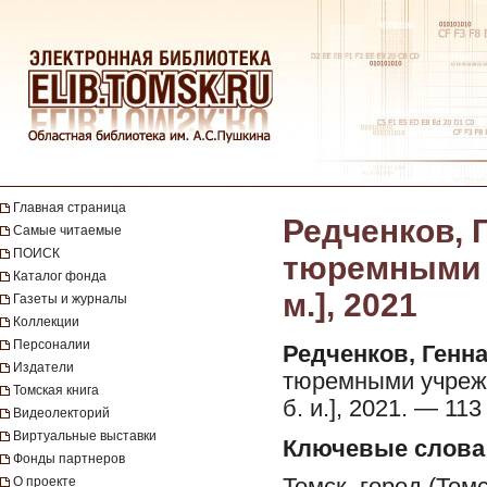
Главная страница
Редченков, Г
Самые читаемые
ПОИСК
тюремными уч
Каталог фонда
м.], 2021
Газеты и журналы
Коллекции
Персоналии
Редченков, Генн
Издатели
тюремными учрежден
Томская книга
б. и.], 2021. — 113 
Видеолекторий
Виртуальные выставки
Ключевые слова
Фонды партнеров
Томск, город (То
О проекте