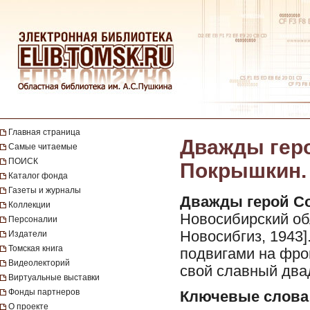
Главная страница
Дважды гер
Самые читаемые
ПОИСК
Покрышкин. 
Каталог фонда
Газеты и журналы
Дважды герой С
Коллекции
Новосибирский об
Персоналии
Новосибгиз, 1943].
Издатели
Томская книга
подвигами на фро
Видеолекторий
свой славный два
Виртуальные выставки
Фонды партнеров
Ключевые слова
О проекте